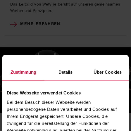
Das Leitbild von WeWire beruht auf unseren gemeinsamen
Werten und Prinzipien.
MEHR ERFAHREN
Zustimmung
Details
Über Cookies
Diese Webseite verwendet Cookies
Bei dem Besuch dieser Webseite werden
UNSERE MARKE
personenbezogene Daten verarbeitet und Cookies auf
Ihrem Endgerät gespeichert. Unsere Cookies, die
Markenwerte
zwingend für die Bereitstellung der Funktionen der
Diese Werte sind die Grundlagen unseres Handelns – an
Webseite notwendig sind, werden bei der Nutzung der