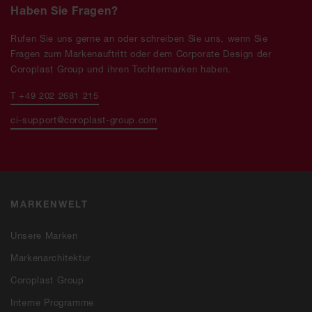
Haben Sie Fragen?
Rufen Sie uns gerne an oder schreiben Sie uns, wenn Sie
Fragen zum Markenauftritt oder dem Corporate Design der
Coroplast Group und ihren Tochtermarken haben.
T +49 202 2681 215
ci-support@coroplast-group.com
MARKENWELT
Unsere Marken
Markenarchitektur
Coroplast Group
Interne Programme