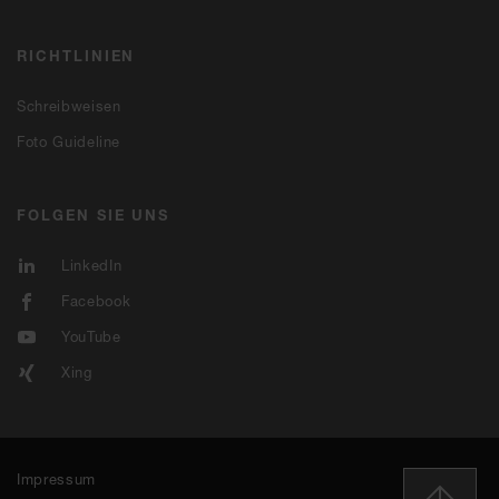
RICHTLINIEN
Schreibweisen
Foto Guideline
FOLGEN SIE UNS
LinkedIn
Facebook
YouTube
Xing
Impressum