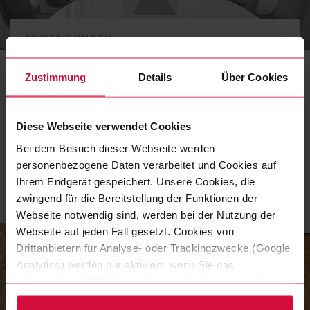
ANWENDUNGEN
Geschäftsausstattung
Zustimmung
Details
Über Cookies
Anhand konkreter Anwendungen – Visitenkarten,
Powerpoint-Vorlagen oder E-Mail-Signaturen – zeigen wir
Ihnen, wie Sie unsere Gestaltungsgrundlagen richtig
Diese Webseite verwendet Cookies
anwenden.
Bei dem Besuch dieser Webseite werden
personenbezogene Daten verarbeitet und Cookies auf
MEHR ERFAHREN
Ihrem Endgerät gespeichert. Unsere Cookies, die
zwingend für die Bereitstellung der Funktionen der
Webseite notwendig sind, werden bei der Nutzung der
Webseite auf jeden Fall gesetzt. Cookies von
Drittanbietern für Analyse- oder Trackingzwecke (Google
Analytics) werden nur aktiviert, wenn Sie das
entsprechende Häkchen setzen und auf „zulassen“
klicken. Mehr dazu (einschließlich der Möglichkeit, die